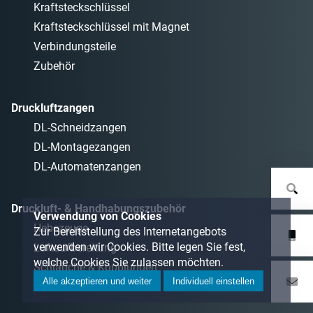
Kraftsteckschlüssel
Kraftsteckschlüssel mit Magnet
Verbindungsteile
Zubehör
Druckluftzangen
DL-Schneidzangen
DL-Montagezangen
DL-Automatenzangen
Druckluft- & Handhabungszubehör
Verwendung von Cookies
Hebezeuge
Zur Bereitstellung des Internetangebots
verwenden wir Cookies. Bitte legen Sie fest,
Luftaufbereitung
welche Cookies Sie zulassen möchten.
Schläuche & Kupplungen
Alle akzeptieren und weiter
Individuell einstellen
Hilfsmittel