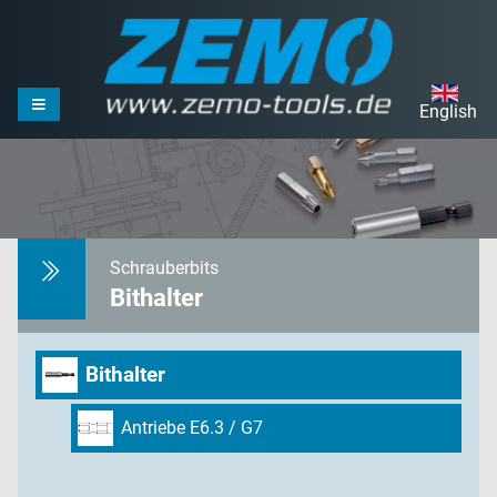
English
Schrauberbits
Bithalter
Bithalter
Antriebe E6.3 / G7