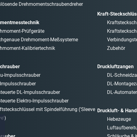
lösende Drehmomentschraubendreher
Kraft-Steckschlüs
mentmesstechnik
Kraftstecksch
hmoment-Prüfgeräte
Kraftstecksch
chgenaue Drehmoment-Meßsysteme
Verbindungste
hmoment-Kalibriertechnik
Zubehör
chrauber
Druckluftzangen
u-Impulsschrauber
DL-Schneidz
Impulsschrauber
DL-Montagez
teuerte DL-Impulsschrauber
DL-Automate
teuerte Elektro-Impulsschrauber
ftsteckschlüssel mit Spindelführung ('Sleeve
Druckluft- & Han
ve')
Hebezeuge
Luftaufbereit
hrauber
Schläuche & 