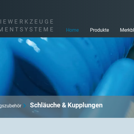
I
E
W
E
R
K
Z
E
U
G
E
M
E
N
T
S
Y
S
T
E
M
E
Home
Produkte
Merkbl
Schläuche & Kupplungen
ngszubehör