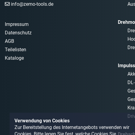
info@zemo-tools.de
Aus
Drehmo
Impressum
Dre
Datenschutz
Ho
AGB
Dre
Teilelisten
Kataloge
Impulss
Akk
DL-
Ges
Ges
Kra
Dri
Verwendung von Cookies
Zur Bereitstellung des Internetangebots verwenden wir
Cookies. Bitte legen Sie fest, welche Cookies Sie
Drehsc