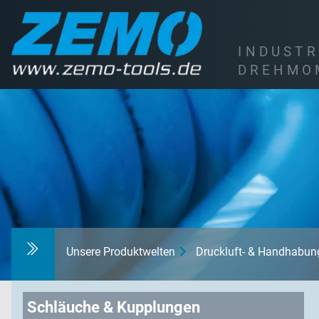
I
N
D
U
S
T
R
D
R
E
H
M
O
Unsere Produktwelten
Druckluft- & Handhabu
Schläuche & Kupplungen