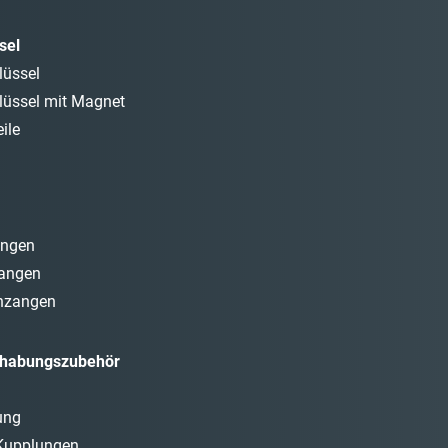
sel
lüssel
lüssel mit Magnet
ile
angen
angen
nzangen
dhabungszubehör
ung
Kupplungen