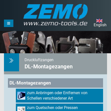
English
Druckluftzangen
DL-Montagezangen
DL-Montagezangen
zum Anbringen oder Entfernen von
Schellen verschiedener Art
zum Quetschen oder Pressen