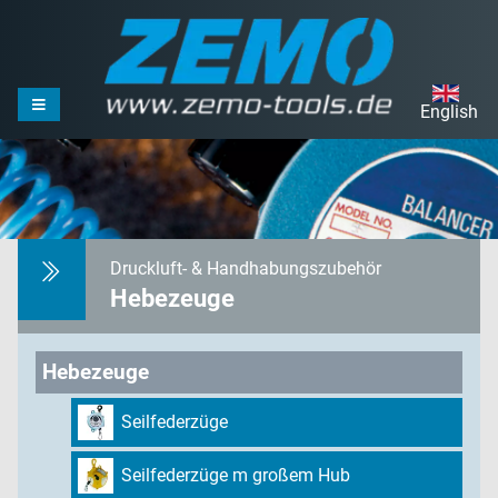
English
Druckluft- & Handhabungszubehör
Hebezeuge
Hebezeuge
Seilfederzüge
Seilfederzüge m großem Hub