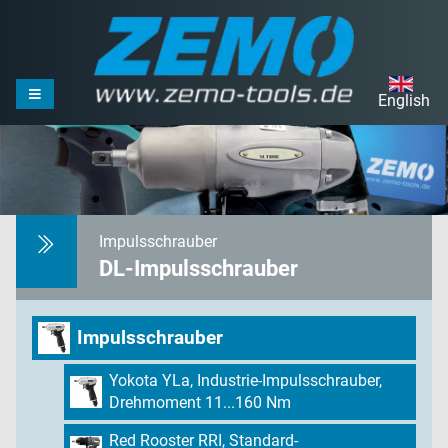
English
Impulsschrauber
DL-Impulsschrauber
Impulsschrauber
Yokota YLa, Industrie-Impulsschrauber,
Drehmoment 11...160 Nm
Red Rooster RRI, Standard-