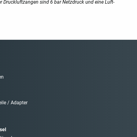
r Druckluftzangen sind 6 bar Netzdruck und eine Luft-
en
ile / Adapter
sel