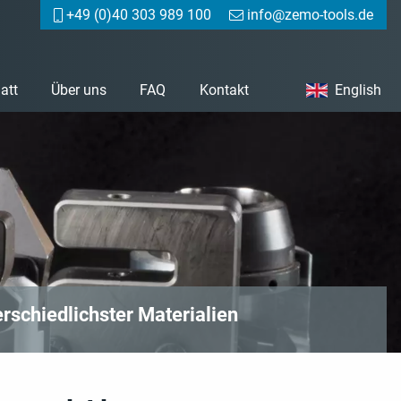
+49 (0)40 303 989 100
info@zemo-tools.de
att
Über uns
FAQ
Kontakt
English
rschiedlichster Materialien