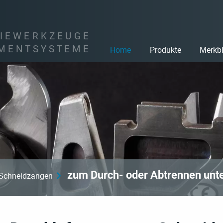
I
E
W
E
R
K
Z
E
U
G
E
M
E
N
T
S
Y
S
T
E
M
E
Home
Produkte
Merkbl
zum Durch- oder Abtrennen unte
Schneidzangen