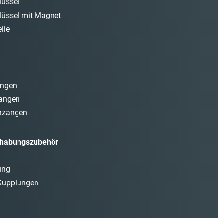
lüssel
lüssel mit Magnet
ile
angen
angen
nzangen
dhabungszubehör
ung
Kupplungen