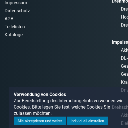
Drehmo
Impressum
Dre
Datenschutz
Ho
AGB
Dre
Teilelisten
Kataloge
Impulss
Akk
DL-
Ges
Ges
Kra
Dri
Verwendung von Cookies
Zur Bereitstellung des Internetangebots verwenden wir
Cookies. Bitte legen Sie fest, welche Cookies Sie
Drehsc
zulassen möchten.
Akk
Alle akzeptieren und weiter
Individuell einstellen
Ele