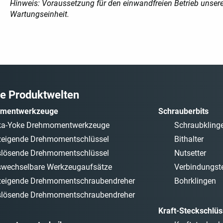
Hinweis: Voraussetzung für den einwandfreien Betrieb unsere
Wartungseinheit.
e Produktwelten
mentwerkzeuge
Schrauberbits
ka-Yoke Drehmomentwerkzeuge
Schraubkling
eigende Drehmomentschlüssel
Bithalter
lösende Drehmomentschlüssel
Nutsetter
wechselbare Werkzeugaufsätze
Verbindungste
eigende Drehmomentschraubendreher
Bohrklingen
lösende Drehmomentschraubendreher
Kraft-Steckschlüs