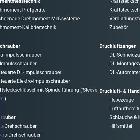
mentmesstechnik
Kraftstecksch
hmoment-Prüfgeräte
Kraftstecksch
chgenaue Drehmoment-Meßsysteme
Verbindungste
hmoment-Kalibriertechnik
Zubehör
chrauber
Druckluftzangen
u-Impulsschrauber
DL-Schneidz
Impulsschrauber
DL-Montagez
teuerte DL-Impulsschrauber
DL-Automate
teuerte Elektro-Impulsschrauber
ftsteckschlüssel mit Spindelführung ('Sleeve
Druckluft- & Han
ve')
Hebezeuge
Luftaufbereit
hrauber
Schläuche & 
u-Drehschrauber
Hilfsmittel
ktro-Drehschrauber