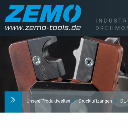
I
N
D
U
S
T
R
D
R
E
H
M
O
Unsere Produktwelten
Druckluftzangen
DL-