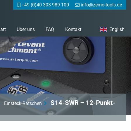
+49 (0)40 303 989 100
info@zemo-tools.de
att
Über uns
FAQ
Kontakt
English
S14-SWR – 12-Punkt-
Einsteck-Ratschen