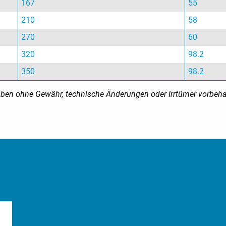
167
55
210
58
270
60
320
98.2
350
98.2
ben ohne Gewähr, technische Änderungen oder Irrtümer vorbeha