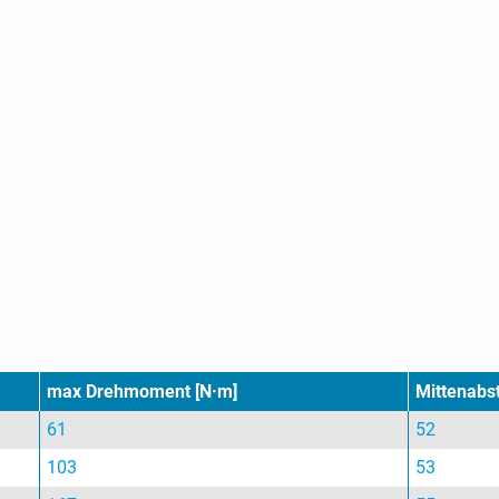
max Drehmoment [N·m]
Mittenabs
61
52
103
53