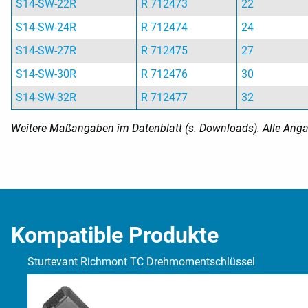
S14-SW-22R
R 712473
22
S14-SW-24R
R 712474
24
S14-SW-27R
R 712475
27
S14-SW-30R
R 712476
30
S14-SW-32R
R 712477
32
Weitere Maßangaben im Datenblatt (s. Downloads). Alle Anga
Kompatible Produkte
Sturtevant Richmont TC Drehmomentschlüssel