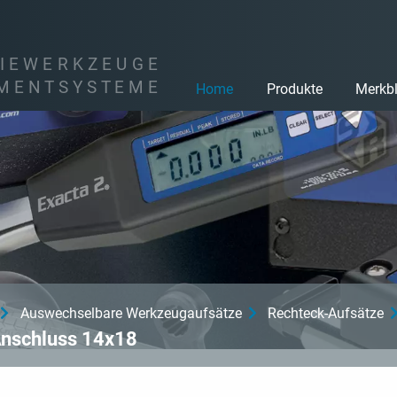
I
E
W
E
R
K
Z
E
U
G
E
M
E
N
T
S
Y
S
T
E
M
E
Home
Produkte
Merkbl
Auswechselbare Werkzeugaufsätze
Rechteck-Aufsätze
 Anschluss 14x18