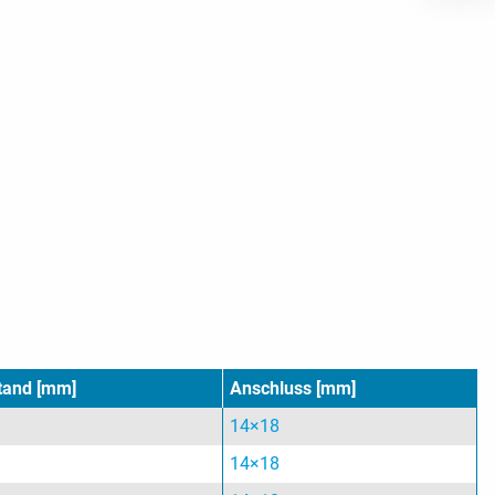
tand [mm]
Anschluss [mm]
14×18
14×18