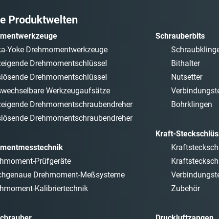
e Produktwelten
mentwerkzeuge
Schrauberbits
ka-Yoke Drehmomentwerkzeuge
Schraubkling
eigende Drehmomentschlüssel
Bithalter
lösende Drehmomentschlüssel
Nutsetter
wechselbare Werkzeugaufsätze
Verbindungste
eigende Drehmomentschraubendreher
Bohrklingen
lösende Drehmomentschraubendreher
Kraft-Steckschlüs
mentmesstechnik
Kraftstecksch
hmoment-Prüfgeräte
Kraftstecksch
chgenaue Drehmoment-Meßsysteme
Verbindungste
hmoment-Kalibriertechnik
Zubehör
chrauber
Druckluftzangen