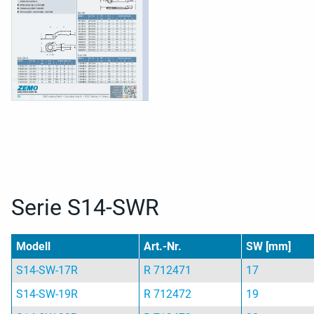
Serie S14-SWR
Modell
Art.-Nr.
SW [mm]
S14-SW-17R
R 712471
17
S14-SW-19R
R 712472
19