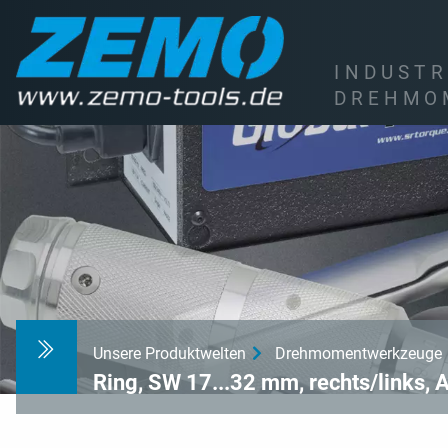
I
N
D
U
S
T
R
D
R
E
H
M
O
Unsere Produktwelten
Drehmomentwerkzeuge
Ring, SW 17...32 mm, rechts/links,