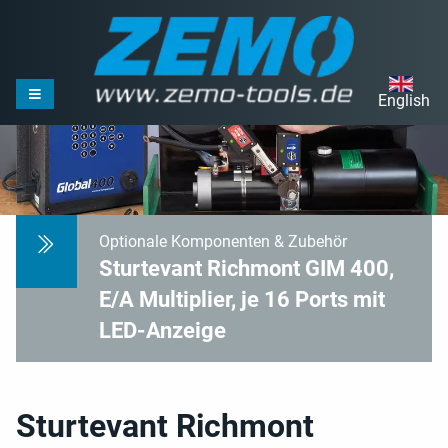
English
Optionale Komponenten & Zubehör
Sturtevant Richmont GIM 400,
E/A Multiplier, je 16 Ports mit
LED-Anzeige
Sturtevant Richmont