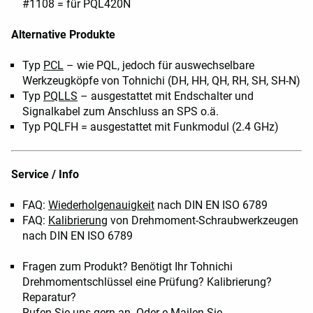
#1108 = für PQL420N
Alternative Produkte
Typ
PCL
– wie PQL, jedoch für auswechselbare
Werkzeugköpfe von Tohnichi (DH, HH, QH, RH, SH, SH-N)
Typ
PQLLS
– ausgestattet mit Endschalter und
Signalkabel zum Anschluss an SPS o.ä.
Typ PQLFH = ausgestattet mit Funkmodul (2.4 GHz)
Service / Info
FAQ:
Wiederholgenauigkeit
nach DIN EN ISO 6789
FAQ:
Kalibrierung
von Drehmoment-Schraubwerkzeugen
nach DIN EN ISO 6789
Fragen zum Produkt? Benötigt Ihr Tohnichi
Drehmomentschlüssel eine Prüfung? Kalibrierung?
Reparatur?
Rufen Sie uns gern an. Oder
e-Mailen
Sie...