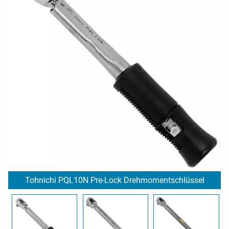
Tohnichi PQL10N Pre-Lock Drehmomentschlüssel