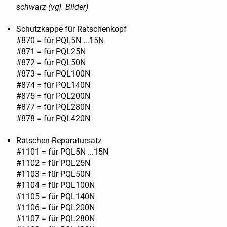
schwarz (vgl. Bilder)
Schutzkappe für Ratschenkopf
#870 = für PQL5N ...15N
#871 = für PQL25N
#872 = für PQL50N
#873 = für PQL100N
#874 = für PQL140N
#875 = für PQL200N
#877 = für PQL280N
#878 = für PQL420N
Ratschen-Reparatursatz
#1101 = für PQL5N ...15N
#1102 = für PQL25N
#1103 = für PQL50N
#1104 = für PQL100N
#1105 = für PQL140N
#1106 = für PQL200N
#1107 = für PQL280N