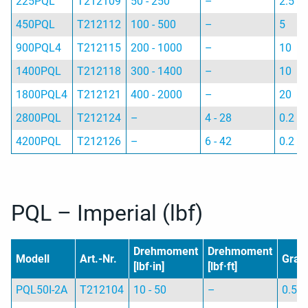
225PQL
T212109
50 - 250
–
2.5
450PQL
T212112
100 - 500
–
5
900PQL4
T212115
200 - 1000
–
10
1400PQL
T212118
300 - 1400
–
10
1800PQL4
T212121
400 - 2000
–
20
2800PQL
T212124
–
4 - 28
0.2
4200PQL
T212126
–
6 - 42
0.2
PQL – Imperial (lbf)
Drehmoment
Drehmoment
Modell
Art.-Nr.
Grad
[lbf·in]
[lbf·ft]
PQL50I-2A
T212104
10 - 50
–
0.5