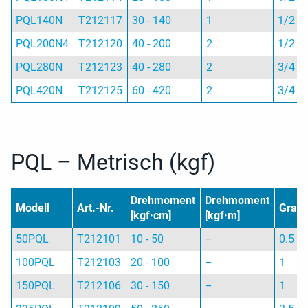
PQL140N
T212117
30 - 140
1
1/2
PQL200N4
T212120
40 - 200
2
1/2
PQL280N
T212123
40 - 280
2
3/4
PQL420N
T212125
60 - 420
2
3/4
PQL – Metrisch (kgf)
Drehmoment
Drehmoment
Modell
Art.-Nr.
Gradu
[kgf·cm]
[kgf·m]
50PQL
T212101
10 - 50
–
0.5
100PQL
T212103
20 - 100
–
1
150PQL
T212106
30 - 150
–
1