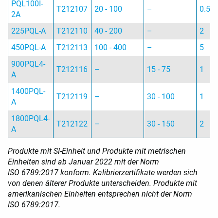
PQL100I-
T212107
20 - 100
–
0.5
2A
225PQL-A
T212110
40 - 200
–
2
450PQL-A
T212113
100 - 400
–
5
900PQL4-
T212116
–
15 - 75
1
A
1400PQL-
T212119
–
30 - 100
1
A
1800PQL4-
T212122
–
30 - 150
2
A
Produkte mit SI-Einheit und Produkte mit metrischen
Einheiten sind ab Januar 2022 mit der Norm
ISO 6789:2017 konform. Kalibrierzertifikate werden sich
von denen älterer Produkte unterscheiden. Produkte mit
amerikanischen Einheiten entsprechen nicht der Norm
ISO 6789:2017.