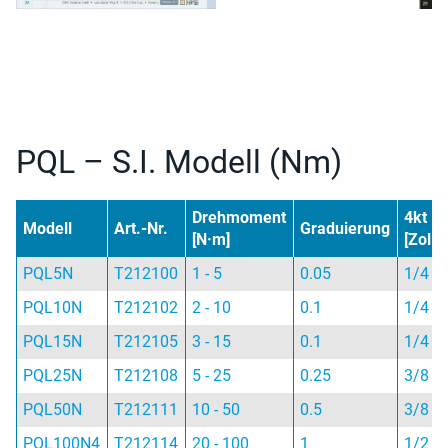
PQL – S.I. Modell (Nm)
Drehmoment
4kt
Modell
Art.-Nr.
Graduierung
[N·m]
[Zoll]
PQL5N
T212100
1 - 5
0.05
1/4
PQL10N
T212102
2 - 10
0.1
1/4
PQL15N
T212105
3 - 15
0.1
1/4
PQL25N
T212108
5 - 25
0.25
3/8
PQL50N
T212111
10 - 50
0.5
3/8
PQL100N4
T212114
20 - 100
1
1/2