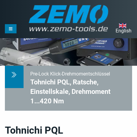
English
Pre-Lock Klick-Drehmomentschlüssel
Tohnichi PQL, Ratsche,
Einstellskale, Drehmoment
1...420 Nm
Tohnichi PQL