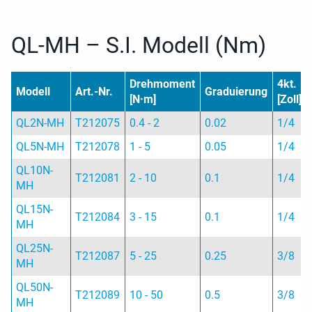
QL-MH – S.I. Modell (Nm)
Drehmoment
4kt.
Modell
Art.-Nr.
Graduierung
[N·m]
[Zoll]
QL2N-MH
T212075
0.4 - 2
0.02
1/4
QL5N-MH
T212078
1 - 5
0.05
1/4
QL10N-
T212081
2 - 10
0.1
1/4
MH
QL15N-
T212084
3 - 15
0.1
1/4
MH
QL25N-
T212087
5 - 25
0.25
3/8
MH
QL50N-
T212089
10 - 50
0.5
3/8
MH