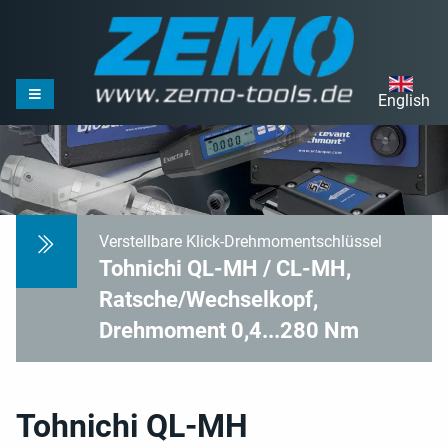
English
Verstellbare Klick-Drehmomentschlüssel
Tohnichi QL-MH / CL-MH,
Ratsche/Wechselkopf,
Drehmoment 0,4...280 Nm
Tohnichi QL-MH