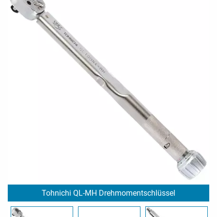
Tohnichi QL-MH Drehmomentschlüssel