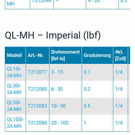
T212098
–
4 - 28
0.2
MH
QL-MH – Imperial (lbf)
Drehmoment
4kt.
L
Modell
Art.-Nr.
Graduierung
[lbf·in]
[Zoll]
[
QL15I-
T212077
3 - 15
0.1
1/4
1
2A-MH
QL30I-
T212080
6 - 30
0.2
1/4
1
2A-MH
QL50I-
T212083
10 - 50
0.5
1/4
1
2A-MH
QL100I-
T212086
20 - 100
1
1/4
1
2A-MH