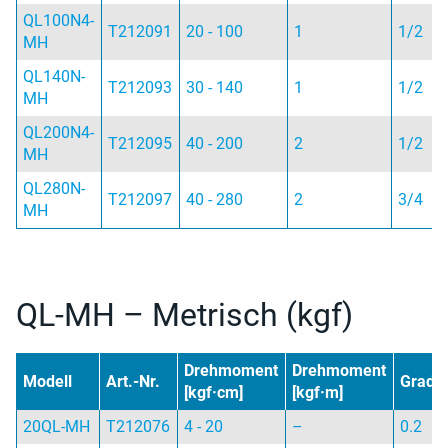
QL100N4-
T212091
20 - 100
1
1/2
MH
QL140N-
T212093
30 - 140
1
1/2
MH
QL200N4-
T212095
40 - 200
2
1/2
MH
QL280N-
T212097
40 - 280
2
3/4
MH
QL-MH – Metrisch (kgf)
Drehmoment
Drehmoment
Modell
Art.-Nr.
Gradu
[kgf·cm]
[kgf·m]
20QL-MH
T212076
4 - 20
–
0.2