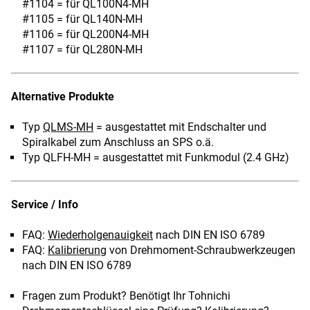
#1104 = für QL100N4-MH
#1105 = für QL140N-MH
#1106 = für QL200N4-MH
#1107 = für QL280N-MH
Alternative Produkte
Typ
QLMS-MH
= ausgestattet mit Endschalter und
Spiralkabel zum Anschluss an SPS o.ä.
Typ QLFH-MH = ausgestattet mit Funkmodul (2.4 GHz)
Service / Info
FAQ:
Wiederholgenauigkeit
nach DIN EN ISO 6789
FAQ:
Kalibrierung
von Drehmoment-Schraubwerkzeugen
nach DIN EN ISO 6789
Fragen zum Produkt? Benötigt Ihr Tohnichi