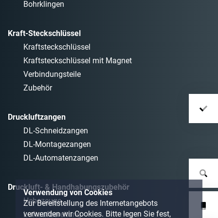
Bohrklingen
Kraft-Steckschlüssel
Kraftsteckschlüssel
Kraftsteckschlüssel mit Magnet
Verbindungsteile
Zubehör
Druckluftzangen
DL-Schneidzangen
DL-Montagezangen
DL-Automatenzangen
Druckluft- & Handhabungszubehör
Verwendung von Cookies
Hebezeuge
Zur Bereitstellung des Internetangebots
verwenden wir Cookies. Bitte legen Sie fest,
Luftaufbereitung