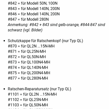
#842 = für Modell 50N, 100N
#843 = für Modell 140N, 200N
#846 = für Modell 140N, 200N
#847 = für Modell 280N
Anmerkung: #842 + 843 sind gelb-orange, #844-847 sind
schwarz (vgl. Bilder)
Schutzkappe für Ratschenkopf (nur Typ QL)
#870 = für QL2N ...15N-MH
#871 = für QL25N-MH
#872 = für QL50N-MH
#873 = für QL100N4-MH
#874 = für QL140N-MH
#875 = für QL200N4-MH
#877 = für QL280N-MH
Ratschen-Reparatursatz (nur Typ QL)
#1101 = für QL2N ...15N-MH
#1102 = für QL25N-MH
#1103 = für QL50N-MH