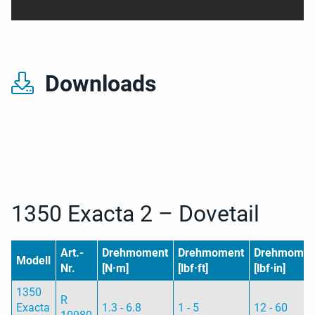
Downloads
1350 Exacta 2 – Dovetail
Art.-
Drehmoment
Drehmoment
Drehmomen
Modell
Nr.
[N·m]
[lbf·ft]
[lbf·in]
1350
R
Exacta
1.3 - 6.8
1 - 5
12 - 60