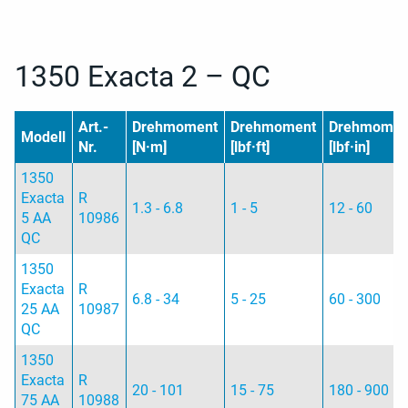
1350 Exacta 2 – QC
Art.-
Drehmoment
Drehmoment
Drehmomen
Modell
Nr.
[N·m]
[lbf·ft]
[lbf·in]
1350
Exacta
R
1.3 - 6.8
1 - 5
12 - 60
5 AA
10986
QC
1350
Exacta
R
6.8 - 34
5 - 25
60 - 300
25 AA
10987
QC
1350
Exacta
R
20 - 101
15 - 75
180 - 900
75 AA
10988