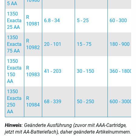
10980
5 AA
1350
R
Exacta
6.8 - 34
5 - 25
60 - 300
10981
25 AA
1350
R
Exacta
20 - 101
15 - 75
180 - 900
10982
75 AA
1350
Exacta
R
41 - 203
30 - 150
360 - 1800
150
10983
AA
1350
Exacta
R
68 - 339
50 - 250
600 - 3000
250
10984
AA
Hinweis
: Geänderte Ausführung (zuvor mit AAA-Cartridge,
jetzt mit AA-Batteriefach), daher geänderte Artikelnummern.