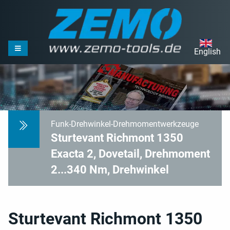
English
Funk-Drehwinkel-Drehmomentwerkzeuge
Sturtevant Richmont 1350
Exacta 2, Dovetail, Drehmoment
2...340 Nm, Drehwinkel
Sturtevant Richmont 1350